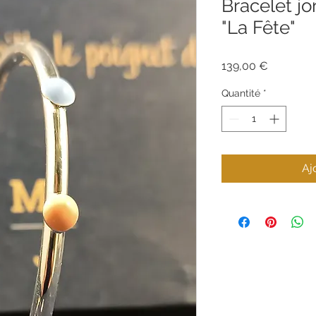
Bracelet jo
"La Fête"
Prix
139,00 €
Quantité
*
Aj