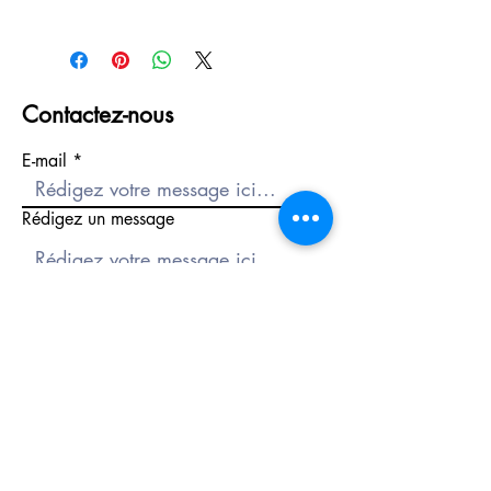
Taille du boîtier (L× l× H)
46.2 × 42.9 × 11.2 mm
Poids
41 g
Contactez-nous
Matériau du boîtier et du cadre
Carbone/Résine
E-mail
Bracelet
Bracelet en résine
Structure
Rédigez un message
Résistance aux chocs
Structure Carbon Core Guard
Étanchéité
Étanche jusqu'à 200 mètres
Envoyer
Alimentation et autonomie de la
batterie
Autonomie approximative de la
batterie : 3 ans sur SR726W x 2
11 Place du général de Gaulle (face
préfecture)
56000 Vannes, France
Tél :
02 97 42 57 05