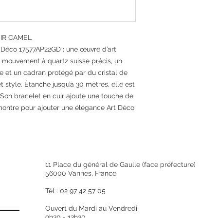
Type de produit
Genre
UIR CAMEL
 Déco 17577AP22GD : une œuvre d’art
Couleur
n mouvement à quartz suisse précis, un
le et un cadran protégé par du cristal de
Matière
et style. Étanche jusqu’à 30 mètres, elle est
 Son bracelet en cuir ajoute une touche de
Qualité de la mati
 montre pour ajouter une élégance Art Déco
Finition
Garantie
Longueur (en mm)
11 Place du général de Gaulle (face préfecture)
56000 Vannes, France
Largeur (en mm)
Tél : 02 97 42 57 05
Épaisseur (en mm)
Ouvert du Mardi au Vendredi
9h30 - 12h30