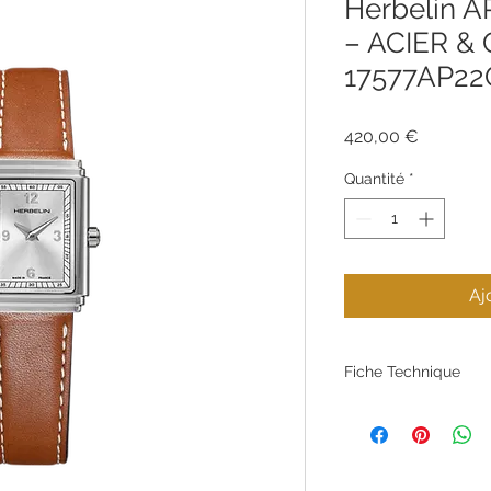
Herbelin A
– ACIER &
17577AP2
Prix
420,00 €
Quantité
*
Aj
Fiche Technique
Référence
Marque