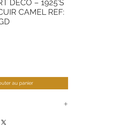
RT DÉCO – 1925’S
 CUIR CAMEL REF:
2GD
outer au panier
17577AP22GD
Herbelin