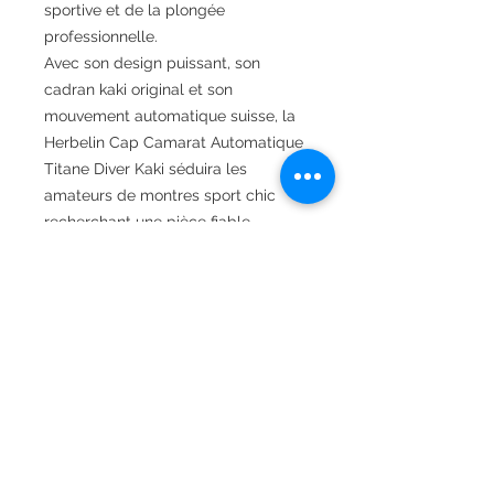
sportive et de la plongée
professionnelle.
Avec son design puissant, son
cadran kaki original et son
mouvement automatique suisse, la
Herbelin Cap Camarat Automatique
Titane Diver Kaki séduira les
amateurs de montres sport chic
recherchant une pièce fiable,
élégante et résolument distinctive.
Fiche Technique
Boîtier
Matériaux
Titane Mat
du boîtier
Contactez-nous
Couleur du
Titane Mat,