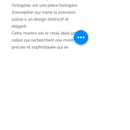
Octogône, est une pièce horlogère
d'exception qui marie la précision
suisse à un design distinctif et
élégant.
Cette montre est le choix idéal pour
celles qui recherchent une montre
précise et sophistiquée qui se
démarque par son style unique.
Avec son design octogonal, son
cadran en nacre et ses détails de
haute qualité, elle incarne
l'élégance, le luxe et la qualité
suisse.
Référence
17446P19
Fiche Technique