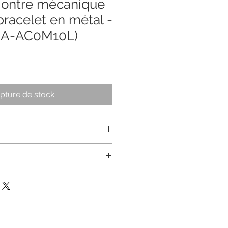
Montre mécanique
bracelet en métal -
RA-AC0M10L)
pture de stock
orieMontreGenreHommeCouleurBl
nsFabricationAsieDiamètre du
me du boitierRondMatière du
 Acier inoxydable , Acier
anSoleilléeCouleurs