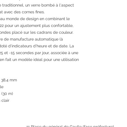
CadranBleuFond de 
traditionnel, un verre bombé à l'aspect
transparentForme d
cat avec des cornes fines.
verreVerre minéralT
bouton remontoirFr
eau monde de design en combinant le
(3Hz)MouvementsAut
022 pour un ajustement plus confortable,
de mécanismeMecan
ondes placé sur les cadrans de couleur.
mouvementOrientCal
bre de manufacture automatique (à
F6724Complications
té d'indicateurs d'heure et de date. La
Marche (durée max
25 et -15 secondes par jour, associée à une
d'affichageAnalogiqu
n fait un modèle idéal pour une utilisation
l'affichageIndex et 
minutes, secondes, 
atmosphèresMatière
inoxydableCouleur d
 : 38,4 mm
braceletAcier brossé
le
déployanteCouleur f
s (30 m)
 clair
11 Place du général de Gaulle (face préfecture)