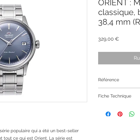
ORIENT : 
classique, 
38,4 mm (
Prix
329,00 €
Ru
Référence
RA-AC0M10L30B
Fiche Technique
MarqueOrientCatég
eu , GrisGarantie2 a
boitier38,00 mmFor
boitierAcier brossé ,
érie populaire qui a été un best-seller
poliFinition du cadr
 tout ce qui est Orient. La série est