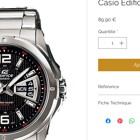
Casio Edif
Prix
89,90 €
Quantité
*
Aj
Référence
EF-129D-1AVEF
Fiche Technique
Bracelet
Bracelet en acier
Fermoir à triple 
pression