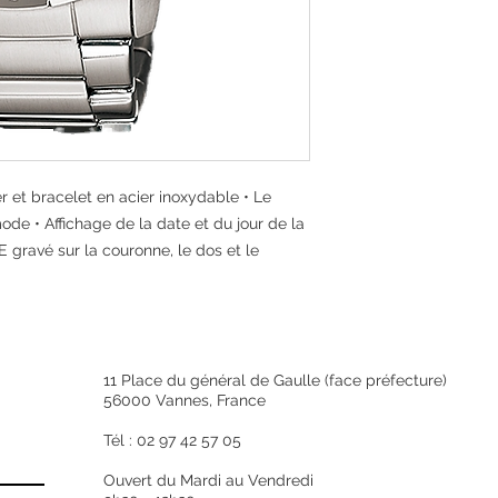
Couleur
Noir
Étanchéité
Étanchéité à 10 b
Matériau du boîtier 
Acier inoxydable
Poids
156.0 g
Taille du boîtier (L× l
er et bracelet en acier inoxydable • Le
49.0 x 44.8 x 10
ode • Affichage de la date et du jour de la
Type d'affichage
 gravé sur la couronne, le dos et le
POUR ENFANT
Extérieur
Plaque arrière
Fond de boîtier v
Verre
Verre minéral
11 Place du général de Gaulle (face préfecture)
Fonctions de la mon
56000 Vannes, France
Autres fonctions
Tél : 02 97 42 57 05
Indication de l'he
Analogique : 3 ai
Ouvert du Mardi au Vendredi
Date, affichage d