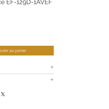
ice EF-129D-1AVEF
outer au panier
 inoxydable
boucle déployante à simple