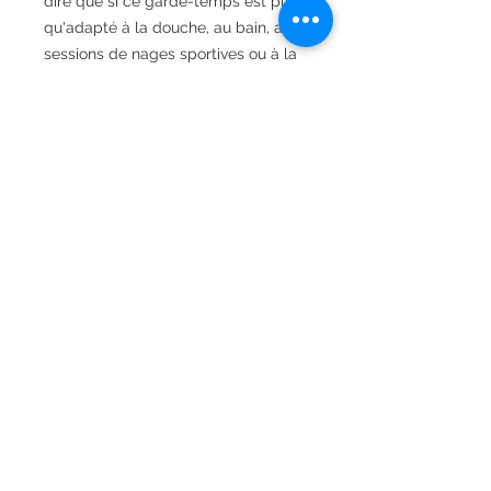
dire que si ce garde-temps est plus
qu'adapté à la douche, au bain, aux
sessions de nages sportives ou à la
plongée en apnée, il n'est en aucun
cas prévu pour une plongée
professionnelle avec bouteilles, où
la pression aurait raison de son
étanchéité. Pour nos amis plongeurs
professionnels, nous vous
recommandons de vous orienter
vers des modèles 30 Atmosphères
et plus. Nous vous recommandons
également de ne pas manipuler les
boutons poussoirs ou la couronne
lorsque vous êtes dans l'eau, et ce
pour conserver une parfaite
étanchéité !
Fiche Technique