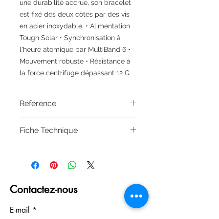
une durabilité accrue, son bracelet
est fixé des deux côtés par des vis
en acier inoxydable. • Alimentation
Tough Solar • Synchronisation à
l'heure atomique par MultiBand 6 •
Mouvement robuste • Résistance à
la force centrifuge dépassant 12 G
Référence
GW-3000M-4AER
Fiche Technique
Taille du boîtier (L× l× H)
52.5 × 49.8 × 15.5 mm
Poids
74 g
Contactez-nous
Matériau du boîtier et du cadre
Résine/Acier inoxydable
E-mail
Bracelet