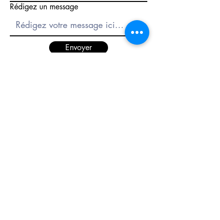
Rédigez un message
Couleur
Blanc
Noir
Matière
Acier
Envoyer
Qualité de la
Acier
matière
inoxydable
316L
11 Place du général de Gaulle (face
préfecture)
Garantie
2 ans
56000 Vannes, France
Épaisseur (en
6,50
Tél :
02 97 42 57 05
mm)
Ouvert du Mardi au Vendredi
Diamètre (en
38,00
9h30 - 12h30
14h00 - 19h00
mm)
Et le Samedi
9h30 - 12h30
Fabrication
France
14h00 - 18h30
Labels et
Revendeur
certificats
Officiel