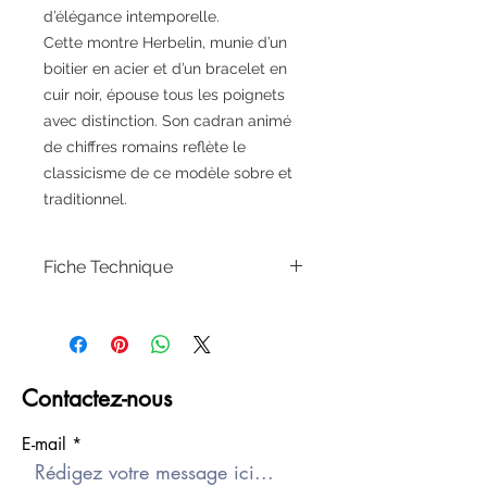
d’élégance intemporelle.
Cette montre Herbelin, munie d’un
boitier en acier et d’un bracelet en
cuir noir, épouse tous les poignets
avec distinction. Son cadran animé
de chiffres romains reflète le
classicisme de ce modèle sobre et
traditionnel.
Fiche Technique
Référence
12248AP08
Marque
Herbelin
Contactez-nous
Type de produit
Montre
E-mail
Genre
Homme