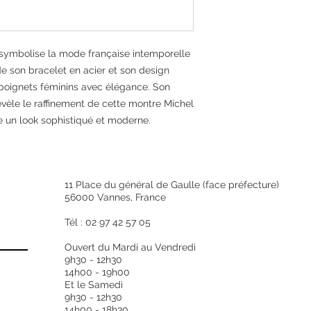
Matériaux du boît
Lunette
 symbolise la mode française intemporelle
de son bracelet en acier et son design
Type de mouvem
 poignets féminins avec élégance. Son
vèle le raffinement de cette montre Michel
Fonctions du
 un look sophistiqué et moderne.
mouvement
Spécificités
11 Place du général de Gaulle (face préfecture)
56000 Vannes, France
Tél : 02 97 42 57 05
Ouvert du Mardi au Vendredi
9h30 - 12h30
14h00 - 19h00
Et le Samedi
9h30 - 12h30
14h00 - 18h30