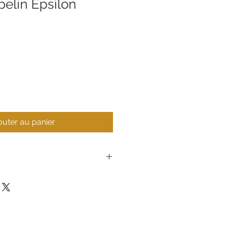
belin Epsilon
outer au panier
2 ans
ran
Nacre véritable
ement
Ronda 5 1/2 751 AIG.0