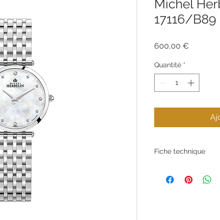
Michel Her
17116/B89
Prix
600,00 €
Quantité
*
Aj
Fiche technique
Garantie
Couleur du cad
Calibre du mouv