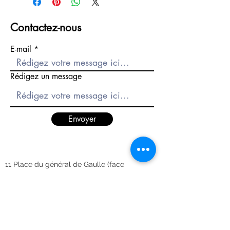
inoxydable (316L)
VERRE : Minéral
Contactez-nous
MOUVEMENT : Mouvement
Quartz Japonais
E-mail
RÉSISTANCE À L'EAU : 3ATM
BRACELET INTERCHANGEABLE :
Oui
Rédigez un message
LARGEUR DU BRACELET : 14
mm
COLLECTION : Parks
GARANTIE : 2 ans + 1 année
Envoyer
offerte
RÉFÉRENCE : AMW-223
11 Place du général de Gaulle (face
préfecture)
56000 Vannes, France
Tél :
02 97 42 57 05
Ouvert du Mardi au Vendredi
9h30 - 12h30