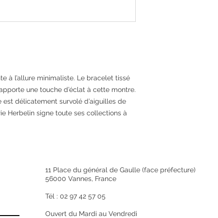
Étanchéité
30 m
Forme du Boitier
Carré
Entrecorne
-
Poids
46g
e à l’allure minimaliste. Le bracelet tissé
CADRAN
 apporte une touche d’éclat à cette montre.
Couleur du Cadran
 est délicatement survolé d’aiguilles de
Nacre noire véritabl
rie Herbelin signe toute ses collections à
BRACELET
Matière du Bracelet
Acier 316L, PVD Or 
Fermoir du Bracelet
-
11 Place du général de Gaulle (face préfecture)
56000 Vannes, France
Tél : 02 97 42 57 05
Ouvert du Mardi au Vendredi