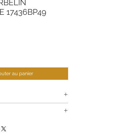
RBELIN
 17436BP49
outer au panier
Jaune