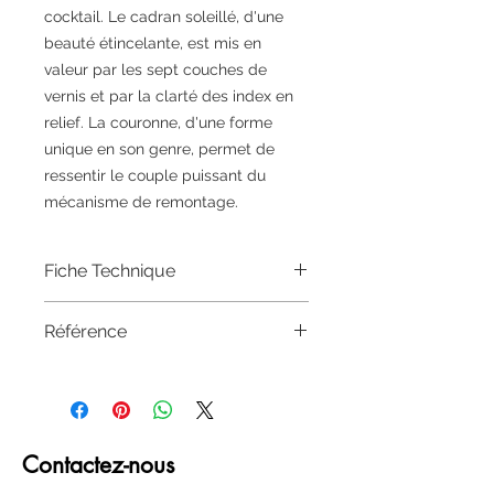
cocktail. Le cadran soleillé, d'une
beauté étincelante, est mis en
valeur par les sept couches de
vernis et par la clarté des index en
relief. La couronne, d'une forme
unique en son genre, permet de
ressentir le couple puissant du
mécanisme de remontage.
Fiche Technique
Calibre
Référence
4R57
resistance magnetique
SSA343J1
4800 A/m (60 Gauss)
Étanchéité
5 bar
Fonctions
Contactez-nous
Indication de la date par aiguille,