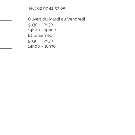
Finition du cadran
Tél : 02 97 42 57 05
Ouvert du Mardi au Vendredi
Fond de la montre
9h30 - 12h30
14h00 - 19h00
Et le Samedi
Forme du verre
9h30 - 12h30
14h00 - 18h30
Qualité du verre
Types de guichet
Boutons
Étanchéité (en AT
Fréquence
Mouvements
Type de mécanis