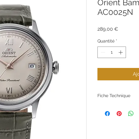
Orient Ba
AC0025N
Prix
289,00 €
Quantité
*
Aj
Fiche Technique
Marque
Type de produit
Genre