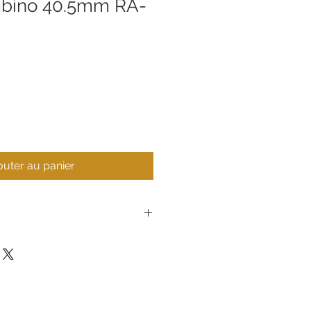
mbino 40.5mm RA-
outer au panier
Orient
Montre
Homme