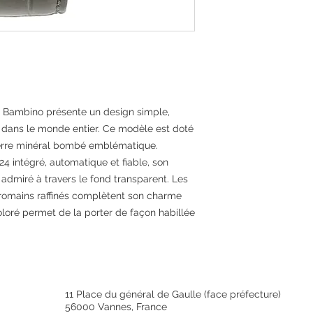
Couleur
Matière
Qualité de la mati
t Bambino présente un design simple,
Garantie
é dans le monde entier. Ce modèle est doté
verre minéral bombé emblématique.
Épaisseur (en mm)
24 intégré, automatique et fiable, son
dmiré à travers le fond transparent. Les
Diamètre (en mm)
s romains raffinés complètent son charme
oloré permet de la porter de façon habillée
Fabrication
Type de garantie
Labels et certificat
11 Place du général de Gaulle (face préfecture)
Forme du boitier
56000 Vannes, France