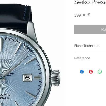
Seiko Pre
Prix
399,00 €
Ru
Fiche Technique
MODÈLE:
Montre
Référence
aiguilles/date ~
MOUVEMENT:
Au
SRPB43J1
RESISTANCE MA
ÉTANCHÉITÉ:
5 b
BOÎTIER MATIÈRE
FOND DE BOÎTIER
COURONNE SPÉCI
OUVERTURE DE B
ÉPAISSEUR :
12 
LUNETTE MATIÈR