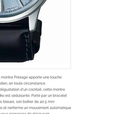
VERRE MATIÈRE:
H
Bombé
CADRAN MATIÈRE
BRACELET MATIÈ
BOUCLE / FERMO
poussoir
LONGUEUR BRAC
CALIBRE:
4R35
RUBIS:
24
FONCTIONS:
3 aiguilles, Date,
e montre Présage apporte une touche
Remontage manue
idien, en toute circonstance.
RÉSERVE DE MAR
41 heures en ple
 dégustation d'un cocktail, cette montre
FRÉQUENCE:
ko est séduisante. Porté par un bracelet
21600 alternance
es bleues, son boîtier de 40.5 mm
PRÉCISION:
able et renferme un mouvement automatique
-35/+45 secondes
 vous proposera de décourvrir.