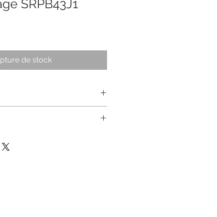
sage SRPB43J1
pture de stock
 homme PRESAGE 3
 Automatique
tomatique
GNETIQUE:
4800 A/m (60 Gauss)
ar
 :
Acier inoxydable
 MATIÈRE :
Vissé, Transparent
FICITÉ :
Acier inoxydable
OÎTE :
40.5 mm
mm
E:
Acier inoxydable