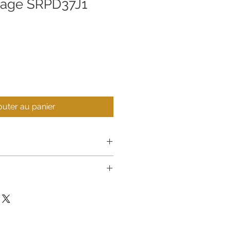
sage SRPD37J1
outer au panier
Seiko
Montre
Homme