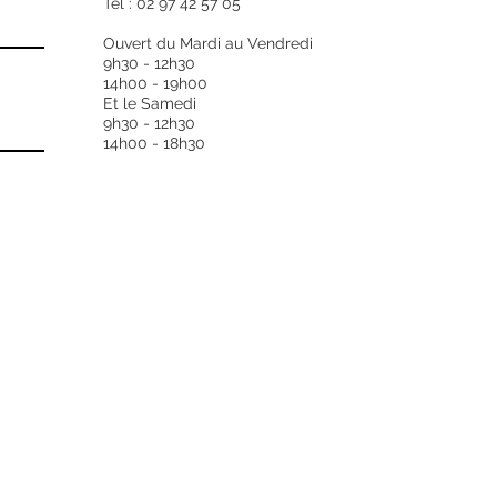
Tél : 02 97 42 57 05
Forme du verre
Ouvert du Mardi au Vendredi
9h30 - 12h30
14h00 - 19h00
Qualité du verre
Et le Samedi
9h30 - 12h30
Types de guichet
14h00 - 18h30
Boutons
Fréquence
Mouvements
Type de mécanis
Marque de mouve
Calibres (mouveme
Complications