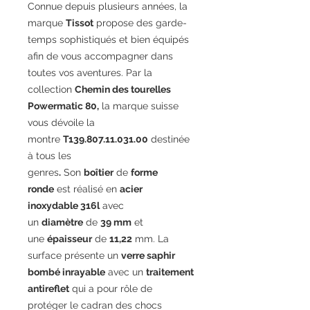
Connue depuis plusieurs années, la
marque
Tissot
propose des garde-
temps sophistiqués et bien équipés
afin de vous accompagner dans
toutes vos aventures. Par la
collection
Chemin des tourelles
Powermatic 80,
la marque suisse
vous dévoile la
montre
T139.807.11.031.00
destinée
à tous les
genres
.
Son
boîtier
de
forme
ronde
est réalisé en
acier
inoxydable 316l
avec
un
diamètre
de
39 mm
et
une
épaisseur
de
11,22
mm. La
surface présente un
verre saphir
bombé inrayable
avec un
traitement
antireflet
qui a pour rôle de
protéger le cadran des chocs