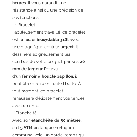
heures
. Il vous garantit une
résistance ainsi qu'une précision de
ses fonctions.
Le Bracelet
Fabuleusement travaillé, ce bracelet
est en
acier inoxydable 316l
avec
une magnifique couleur
argent.
Il
dessinera soigneusement les
courbes de votre poignet par ses
20
mm
de
largeur. P
ourvu
d'un
fermoir
à
boucle papillon,
il
peut être manié en toute liberté. À
tout moment, ce bracelet
rehaussera délicatement vos tenues
avec charme.
L'Étanchéité
Avec son
étanchéité
de
50 mètres
,
soit
5 ATM
en langue horlogère
commune, voici un garde-temps qui