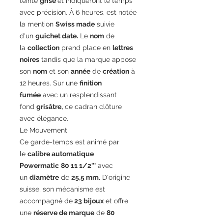
teinte
grise
et indiqueront le temps
avec précision. À 6 heures, est notée
la mention
Swiss made
suivie
d'un
guichet date.
Le
nom
de
la
collection
prend place en
lettres
noires
tandis que la marque appose
son
nom
et son
année
de
création
à
12 heures. Sur une
finition
fumée
avec un resplendissant
fond
grisâtre,
ce cadran clôture
avec élégance.
Le Mouvement
Ce garde-temps est animé par
le
calibre automatique
Powermatic
80 11 1/2'''
avec
un
diamètre
de
25,5 mm.
D'origine
suisse, son mécanisme est
accompagné de
23 bijoux
et offre
une
réserve de marque
de
80