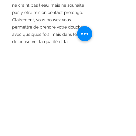
ne craint pas l'eau, mais ne souhaite
pas y être mis en contact prolongé.
Clairement, vous pouvez vous
permettre de prendre votre douche
avec quelques fois, mais dans le but
de conserver la qualité et la
précision du mécanisme, l'ensemble
de nos spécialistes de la montre
vous conseille plus que vivement de
conserver cette dernière éloignée
des molécules de H2O présentes
dans le bain, la piscine ou la mer.
Référence
T139.807.11.031.00
Fiche Technique
RÉF. T1398071103100