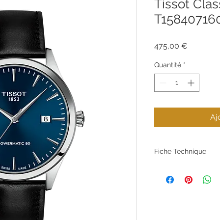
Tissot Cl
T15840716
Prix
475,00 €
Quantité
*
Aj
Fiche Technique
Référence
Marque
Type de produit