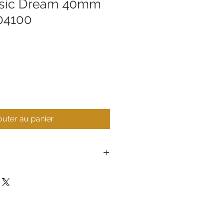
assic Dream 40mm
04100
outer au panier
T1584071604100
Tissot
Montre