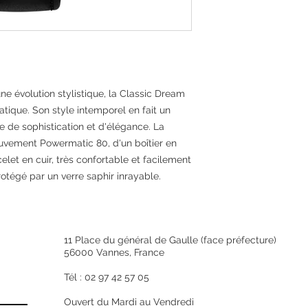
Genre
Couleur
ne évolution stylistique, la Classic Dream
Matière
ique. Son style intemporel en fait un
Qualité de la mati
de sophistication et d'élégance. La
uvement Powermatic 80, d'un boîtier en
Finition
elet en cuir, très confortable et facilement
otégé par un verre saphir inrayable.
Garantie
Longueur (en mm)
Épaisseur (en mm)
11 Place du général de Gaulle (face préfecture)
56000 Vannes, France
Diamètre (en mm)
Tél : 02 97 42 57 05
Fabrication
Ouvert du Mardi au Vendredi