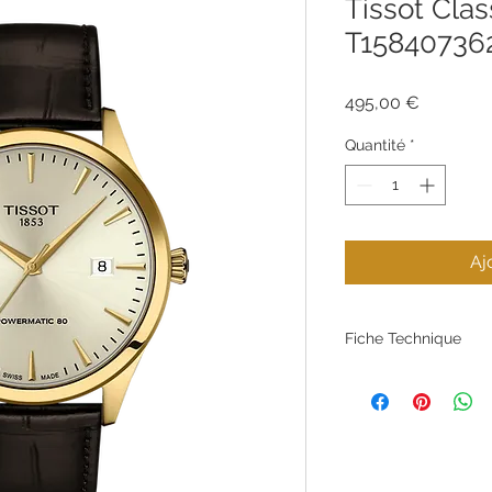
Tissot Cl
T15840736
Prix
495,00 €
Quantité
*
Aj
Fiche Technique
Référence
Marque
Type de produit