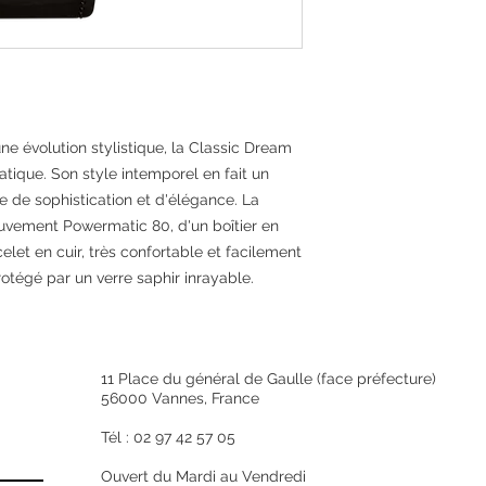
Genre
Couleur
Matière
ne évolution stylistique, la Classic Dream
Qualité de la mati
ique. Son style intemporel en fait un
de sophistication et d'élégance. La
Finition
uvement Powermatic 80, d'un boîtier en
elet en cuir, très confortable et facilement
otégé par un verre saphir inrayable.
Garantie
Longueur (en mm)
Épaisseur (en mm)
11 Place du général de Gaulle (face préfecture)
56000 Vannes, France
Diamètre (en mm)
Tél : 02 97 42 57 05
Fabrication
Ouvert du Mardi au Vendredi