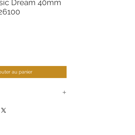
assic Dream 40mm
26100
outer au panier
T1584073626100
Tissot
Montre