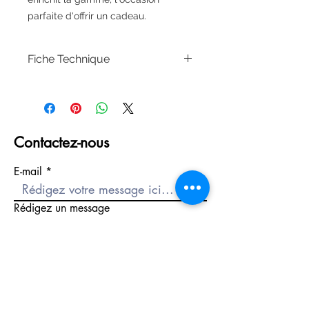
parfaite d'offrir un cadeau.
Fiche Technique
Référence
T0581093303100
Marque
Tissot
Contactez-nous
Type de
Montre
produit
E-mail
Genre
Femme
Rédigez un message
Couleur
Gris
Jaune
Envoyer
Matière
Acier
Qualité de la
Acier inoxydable